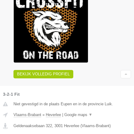
BEKIJK VOLLEDIG PROFIEL
3-2-1 Fit
Niet gevestigd in de plaats Eupen en in de provincie Luik.
Vlaams-Brabant
»
Heverlee
|
Google maps
▼
Geldenaaksebaan 322
,
3001
Heverlee
(
Vlaams-Brabant
)