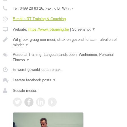
Tel:
0499 28 83 26
, Fax:
-
, BTW-nr:
-
E-mail › RT Training & Coaching
Website:
https://www.rt-training.be
|
Screenshot
▼
Wil jij ook graag een mooi, strak en gezond lichaam, afvallen of
minder
▼
Personal Training, Langeafstandslopen, Wielrennen, Personal
Fitness
▼
Er wordt gewerkt op afspraak.
Laatste facebook posts
▼
Sociale media: