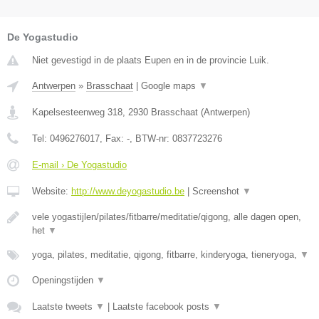
De Yogastudio
Niet gevestigd in de plaats Eupen en in de provincie Luik.
Antwerpen
»
Brasschaat
|
Google maps
▼
Kapelsesteenweg 318
,
2930
Brasschaat
(
Antwerpen
)
Tel:
0496276017
, Fax:
-
, BTW-nr:
0837723276
E-mail › De Yogastudio
Website:
http://www.deyogastudio.be
|
Screenshot
▼
vele yogastijlen/pilates/fitbarre/meditatie/qigong, alle dagen open,
het
▼
yoga, pilates, meditatie, qigong, fitbarre, kinderyoga, tieneryoga,
▼
Openingstijden
▼
Laatste tweets
▼
|
Laatste facebook posts
▼