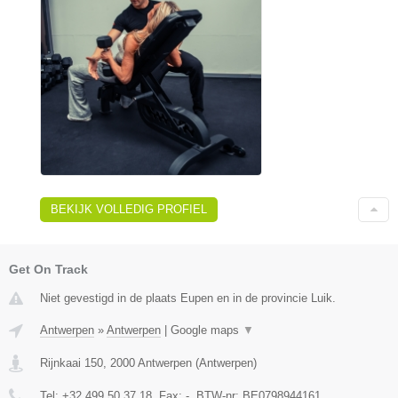
BEKIJK VOLLEDIG PROFIEL
Get On Track
Niet gevestigd in de plaats Eupen en in de provincie Luik.
Antwerpen
»
Antwerpen
|
Google maps
▼
Rijnkaai 150
,
2000
Antwerpen
(
Antwerpen
)
Tel:
+32 499 50 37 18
, Fax:
-
, BTW-nr:
BE0798944161