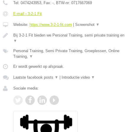
Tel:
0474243953
, Fax:
-
, BTW-nr:
0717667069
E-mail › 3-2-1 Fit
Website:
https://www.3-2-1-fit.com
|
Screenshot
▼
Bij 3-2-1 Fit bieden we Personal Training, semi private training en
▼
Personal Training, Semi Private Training, Groeplessen, Online
Training,
▼
Er wordt gewerkt op afspraak.
Laatste facebook posts
▼
|
Introductie video
▼
Sociale media: