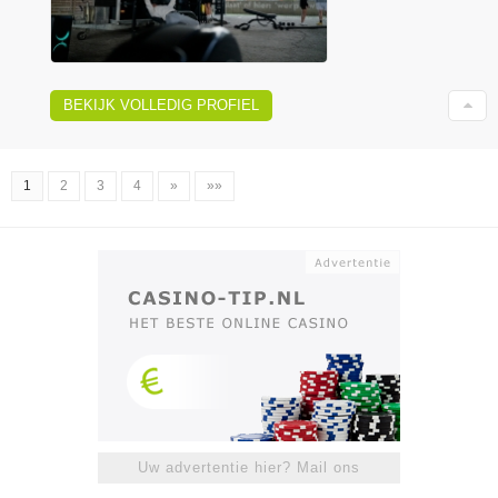
BEKIJK VOLLEDIG PROFIEL
1
2
3
4
»
»»
Uw advertentie hier? Mail ons