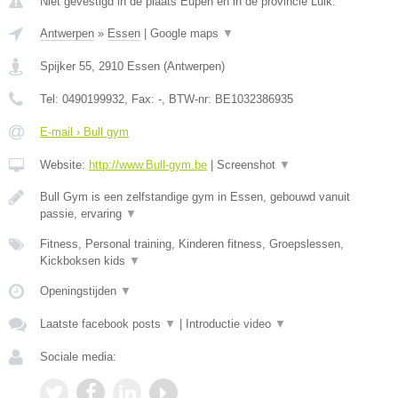
Niet gevestigd in de plaats Eupen en in de provincie Luik.
Antwerpen
»
Essen
|
Google maps
▼
Spijker 55
,
2910
Essen
(
Antwerpen
)
Tel:
0490199932
, Fax:
-
, BTW-nr:
BE1032386935
E-mail › Bull gym
Website:
http://www.Bull-gym.be
|
Screenshot
▼
Bull Gym is een zelfstandige gym in Essen, gebouwd vanuit
passie, ervaring
▼
Fitness, Personal training, Kinderen fitness, Groepslessen,
Kickboksen kids
▼
Openingstijden
▼
Laatste facebook posts
▼
|
Introductie video
▼
Sociale media: