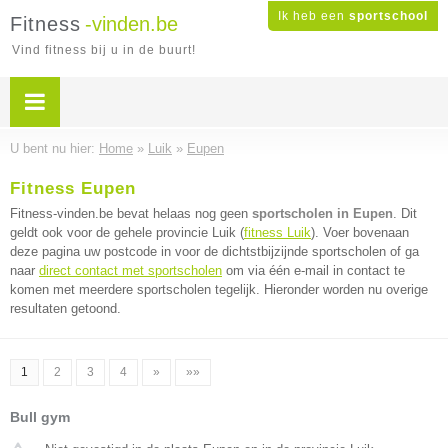
Ik heb een
sportschool
Fitness
-vinden.be
Vind fitness bij u in de buurt!
U bent nu hier:
Home
»
Luik
»
Eupen
Fitness Eupen
Fitness-vinden.be bevat helaas nog geen
sportscholen in Eupen
. Dit
geldt ook voor de gehele provincie Luik (
fitness Luik
). Voer bovenaan
deze pagina uw postcode in voor de dichtstbijzijnde sportscholen of ga
naar
direct contact met sportscholen
om via één e-mail in contact te
komen met meerdere sportscholen tegelijk. Hieronder worden nu overige
resultaten getoond.
1
2
3
4
»
»»
Bull gym