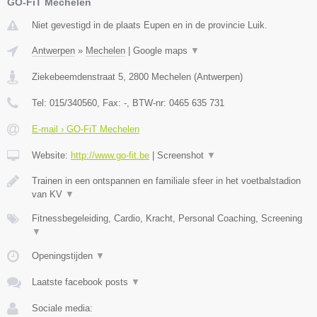
GO-FiT Mechelen
Niet gevestigd in de plaats Eupen en in de provincie Luik.
Antwerpen
»
Mechelen
|
Google maps
▼
Ziekebeemdenstraat 5
,
2800
Mechelen
(
Antwerpen
)
Tel:
015/340560
, Fax:
-
, BTW-nr:
0465 635 731
E-mail › GO-FiT Mechelen
Website:
http://www.go-fit.be
|
Screenshot
▼
Trainen in een ontspannen en familiale sfeer in het voetbalstadion
van KV
▼
Fitnessbegeleiding, Cardio, Kracht, Personal Coaching, Screening
▼
Openingstijden
▼
Laatste facebook posts
▼
Sociale media: