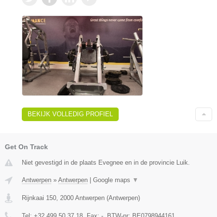
BEKIJK VOLLEDIG PROFIEL
Get On Track
Niet gevestigd in de plaats Evegnee en in de provincie Luik.
Antwerpen
»
Antwerpen
|
Google maps
▼
Rijnkaai 150
,
2000
Antwerpen
(
Antwerpen
)
Tel:
+32 499 50 37 18
, Fax:
-
, BTW-nr:
BE0798944161