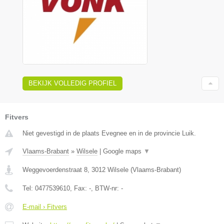
BEKIJK VOLLEDIG PROFIEL
Fitvers
Niet gevestigd in de plaats Evegnee en in de provincie Luik.
Vlaams-Brabant
»
Wilsele
|
Google maps
▼
Weggevoerdenstraat 8
,
3012
Wilsele
(
Vlaams-Brabant
)
Tel:
0477539610
, Fax:
-
, BTW-nr:
-
E-mail › Fitvers