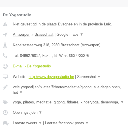
De Yogastudio
Niet gevestigd in de plaats Evegnee en in de provincie Luik.
Antwerpen
»
Brasschaat
|
Google maps
▼
Kapelsesteenweg 318
,
2930
Brasschaat
(
Antwerpen
)
Tel:
0496276017
, Fax:
-
, BTW-nr:
0837723276
E-mail › De Yogastudio
Website:
http://www.deyogastudio.be
|
Screenshot
▼
vele yogastijlen/pilates/fitbarre/meditatie/qigong, alle dagen open,
het
▼
yoga, pilates, meditatie, qigong, fitbarre, kinderyoga, tieneryoga,
▼
Openingstijden
▼
Laatste tweets
▼
|
Laatste facebook posts
▼