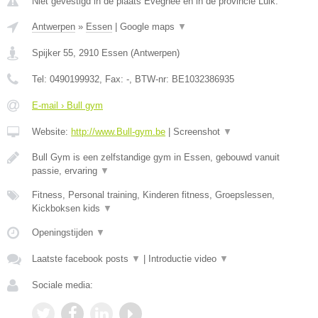
Niet gevestigd in de plaats Evegnee en in de provincie Luik.
Antwerpen
»
Essen
|
Google maps
▼
Spijker 55
,
2910
Essen
(
Antwerpen
)
Tel:
0490199932
, Fax:
-
, BTW-nr:
BE1032386935
E-mail › Bull gym
Website:
http://www.Bull-gym.be
|
Screenshot
▼
Bull Gym is een zelfstandige gym in Essen, gebouwd vanuit
passie, ervaring
▼
Fitness, Personal training, Kinderen fitness, Groepslessen,
Kickboksen kids
▼
Openingstijden
▼
Laatste facebook posts
▼
|
Introductie video
▼
Sociale media: