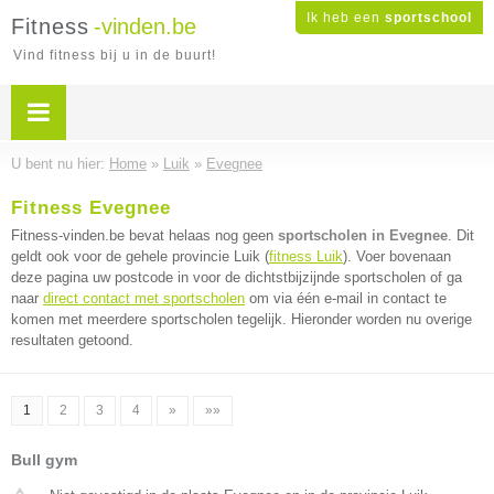
Ik heb een
sportschool
Fitness
-vinden.be
Vind fitness bij u in de buurt!
U bent nu hier:
Home
»
Luik
»
Evegnee
Fitness Evegnee
Fitness-vinden.be bevat helaas nog geen
sportscholen in Evegnee
. Dit
geldt ook voor de gehele provincie Luik (
fitness Luik
). Voer bovenaan
deze pagina uw postcode in voor de dichtstbijzijnde sportscholen of ga
naar
direct contact met sportscholen
om via één e-mail in contact te
komen met meerdere sportscholen tegelijk. Hieronder worden nu overige
resultaten getoond.
1
2
3
4
»
»»
Bull gym