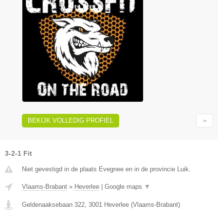
BEKIJK VOLLEDIG PROFIEL
3-2-1 Fit
Niet gevestigd in de plaats Evegnee en in de provincie Luik.
Vlaams-Brabant
»
Heverlee
|
Google maps
▼
Geldenaaksebaan 322
,
3001
Heverlee
(
Vlaams-Brabant
)