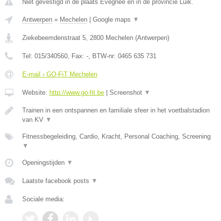
Niet gevestigd in de plaats Evegnee en in de provincie Luik.
Antwerpen
»
Mechelen
|
Google maps
▼
Ziekebeemdenstraat 5
,
2800
Mechelen
(
Antwerpen
)
Tel:
015/340560
, Fax:
-
, BTW-nr:
0465 635 731
E-mail › GO-FiT Mechelen
Website:
http://www.go-fit.be
|
Screenshot
▼
Trainen in een ontspannen en familiale sfeer in het voetbalstadion
van KV
▼
Fitnessbegeleiding, Cardio, Kracht, Personal Coaching, Screening
▼
Openingstijden
▼
Laatste facebook posts
▼
Sociale media: