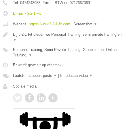
Tel:
0474243953
, Fax:
-
, BTW-nr:
0717667069
E-mail › 3-2-1 Fit
Website:
https://www.3-2-1-fit.com
|
Screenshot
▼
Bij 3-2-1 Fit bieden we Personal Training, semi private training en
▼
Personal Training, Semi Private Training, Groeplessen, Online
Training,
▼
Er wordt gewerkt op afspraak.
Laatste facebook posts
▼
|
Introductie video
▼
Sociale media: