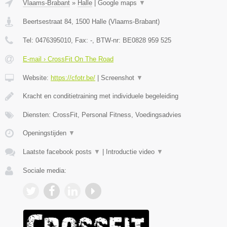
Vlaams-Brabant
»
Halle
|
Google maps
▼
Beertsestraat 84
,
1500
Halle
(
Vlaams-Brabant
)
Tel:
0476395010
, Fax:
-
, BTW-nr:
BE0828 959 525
E-mail › CrossFit On The Road
Website:
https://cfotr.be/
|
Screenshot
▼
Kracht en conditietraining met individuele begeleiding
Diensten: CrossFit, Personal Fitness, Voedingsadvies
Openingstijden
▼
Laatste facebook posts
▼
|
Introductie video
▼
Sociale media: