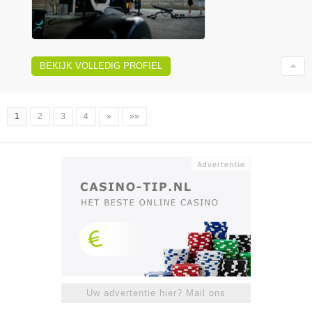
BEKIJK VOLLEDIG PROFIEL
1
2
3
4
»
»»
Uw advertentie hier? Mail ons