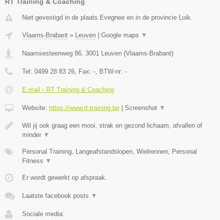
RT Training & Coaching
Niet gevestigd in de plaats Evegnee en in de provincie Luik.
Vlaams-Brabant
»
Leuven
|
Google maps
▼
Naamsesteenweg 86
,
3001
Leuven
(
Vlaams-Brabant
)
Tel:
0499 28 83 26
, Fax:
-
, BTW-nr:
-
E-mail › RT Training & Coaching
Website:
https://www.rt-training.be
|
Screenshot
▼
Wil jij ook graag een mooi, strak en gezond lichaam, afvallen of
minder
▼
Personal Training, Langeafstandslopen, Wielrennen, Personal
Fitness
▼
Er wordt gewerkt op afspraak.
Laatste facebook posts
▼
Sociale media: