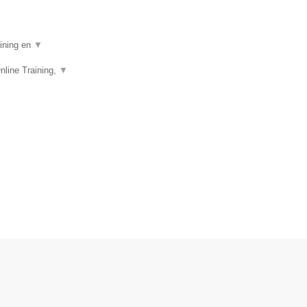
aining en
▼
nline Training,
▼