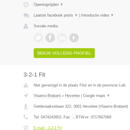
Openingstijden
▼
Laatste facebook posts
▼
|
Introductie video
▼
Sociale media:
BEKIJK VOLLEDIG PROFIEL
3-2-1 Fit
Niet gevestigd in de plaats Filot en in de provincie Luik.
Vlaams-Brabant
»
Heverlee
|
Google maps
▼
Geldenaaksebaan 322
,
3001
Heverlee
(
Vlaams-Brabant
)
Tel:
0474243953
, Fax:
-
, BTW-nr:
0717667069
E-mail › 3-2-1 Fit