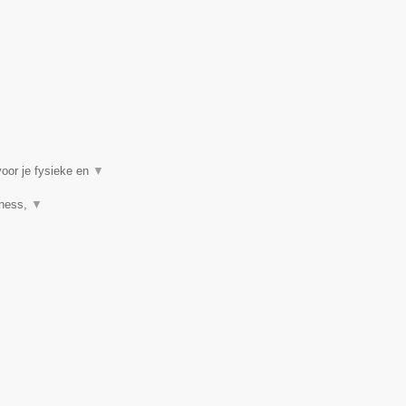
voor je fysieke en
▼
tness,
▼