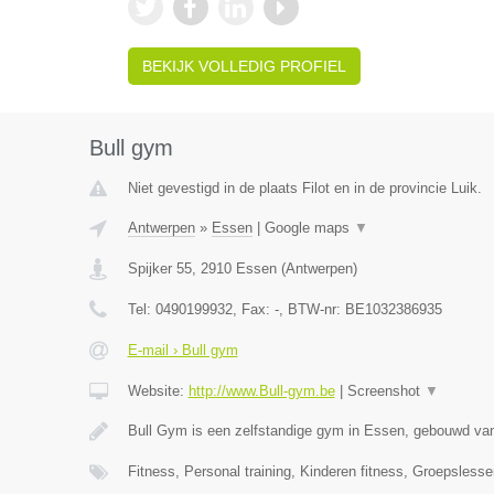
BEKIJK VOLLEDIG PROFIEL
Bull gym
Niet gevestigd in de plaats Filot en in de provincie Luik.
Antwerpen
»
Essen
|
Google maps
▼
Spijker 55
,
2910
Essen
(
Antwerpen
)
Tel:
0490199932
, Fax:
-
, BTW-nr:
BE1032386935
E-mail › Bull gym
Website:
http://www.Bull-gym.be
|
Screenshot
▼
Bull Gym is een zelfstandige gym in Essen, gebouwd van
Fitness, Personal training, Kinderen fitness, Groepsles