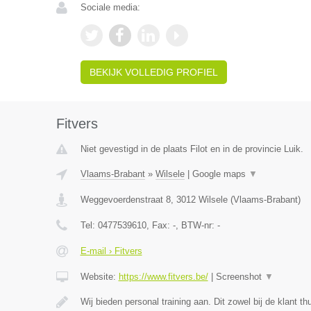
Sociale media:
BEKIJK VOLLEDIG PROFIEL
Fitvers
Niet gevestigd in de plaats Filot en in de provincie Luik.
Vlaams-Brabant
»
Wilsele
|
Google maps
▼
Weggevoerdenstraat 8
,
3012
Wilsele
(
Vlaams-Brabant
)
Tel:
0477539610
, Fax:
-
, BTW-nr:
-
E-mail › Fitvers
Website:
https://www.fitvers.be/
|
Screenshot
▼
Wij bieden personal training aan. Dit zowel bij de klant th