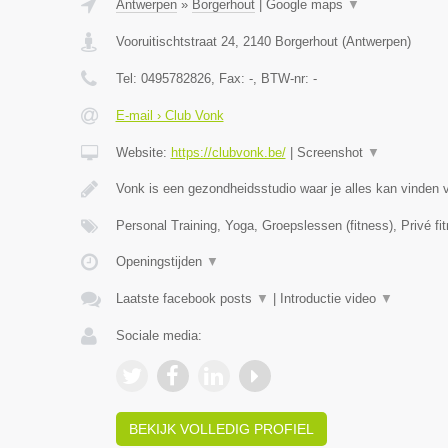
Antwerpen
»
Borgerhout
|
Google maps
▼
Vooruitischtstraat 24
,
2140
Borgerhout
(
Antwerpen
)
Tel:
0495782826
, Fax:
-
, BTW-nr:
-
E-mail › Club Vonk
Website:
https://clubvonk.be/
|
Screenshot
▼
Vonk is een gezondheidsstudio waar je alles kan vinden 
Personal Training, Yoga, Groepslessen (fitness), Privé fi
Openingstijden
▼
Laatste facebook posts
▼
|
Introductie video
▼
Sociale media:
BEKIJK VOLLEDIG PROFIEL