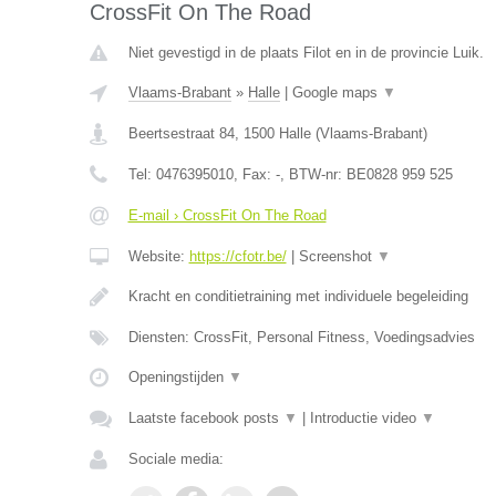
CrossFit On The Road
Niet gevestigd in de plaats Filot en in de provincie Luik.
Vlaams-Brabant
»
Halle
|
Google maps
▼
Beertsestraat 84
,
1500
Halle
(
Vlaams-Brabant
)
Tel:
0476395010
, Fax:
-
, BTW-nr:
BE0828 959 525
E-mail › CrossFit On The Road
Website:
https://cfotr.be/
|
Screenshot
▼
Kracht en conditietraining met individuele begeleiding
Diensten: CrossFit, Personal Fitness, Voedingsadvies
Openingstijden
▼
Laatste facebook posts
▼
|
Introductie video
▼
Sociale media: