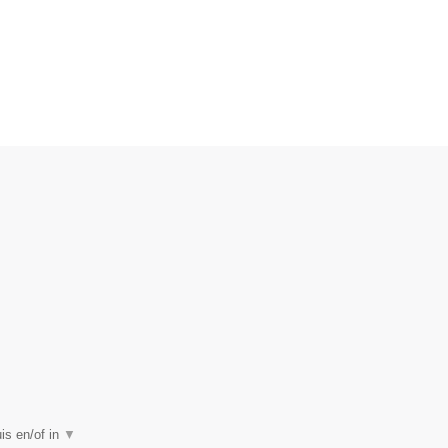
uis en/of in
▼