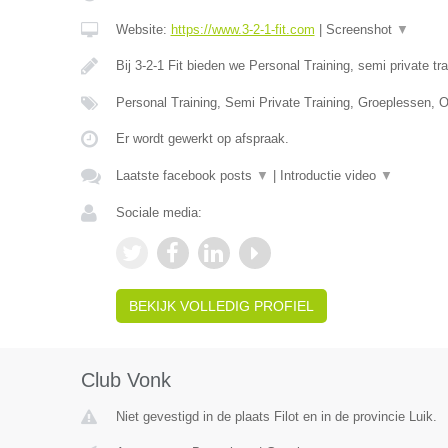
Website:
https://www.3-2-1-fit.com
|
Screenshot
▼
Bij 3-2-1 Fit bieden we Personal Training, semi private tr
Personal Training, Semi Private Training, Groeplessen, O
Er wordt gewerkt op afspraak.
Laatste facebook posts
▼
|
Introductie video
▼
Sociale media:
BEKIJK VOLLEDIG PROFIEL
Club Vonk
Niet gevestigd in de plaats Filot en in de provincie Luik.