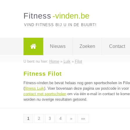
Fitness
-vinden.be
VIND FITNESS BIJ U IN DE BUURT!
Nieuws
Zoeken
Contact
U bent nu hier:
Home
»
Luik
»
Filot
Fitness Filot
Fitness-vinden.be bevat helaas nog geen
sportscholen in Filo
(
fitness Luik
). Voer bovenaan deze pagina uw postcode in voor d
contact met sportscholen
om via één e-mail in contact te kome
worden nu overige resultaten getoond.
1
2
3
4
»
»»