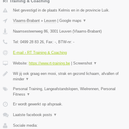
RT Training & Coaching
Niet gevestigd in de plaats Kelmis en in de provincie Luik.
Vlaams-Brabant
»
Leuven
|
Google maps
▼
Naamsesteenweg 86
,
3001
Leuven
(
Vlaams-Brabant
)
Tel:
0499 28 83 26
, Fax:
-
, BTW-nr:
-
E-mail › RT Training & Coaching
Website:
https://www.rt-training.be
|
Screenshot
▼
Wil jij ook graag een mooi, strak en gezond lichaam, afvallen of
minder
▼
Personal Training, Langeafstandslopen, Wielrennen, Personal
Fitness
▼
Er wordt gewerkt op afspraak.
Laatste facebook posts
▼
Sociale media: