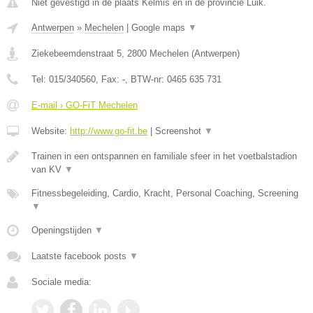
Niet gevestigd in de plaats Kelmis en in de provincie Luik.
Antwerpen
»
Mechelen
|
Google maps
▼
Ziekebeemdenstraat 5
,
2800
Mechelen
(
Antwerpen
)
Tel:
015/340560
, Fax:
-
, BTW-nr:
0465 635 731
E-mail › GO-FiT Mechelen
Website:
http://www.go-fit.be
|
Screenshot
▼
Trainen in een ontspannen en familiale sfeer in het voetbalstadion
van KV
▼
Fitnessbegeleiding, Cardio, Kracht, Personal Coaching, Screening
▼
Openingstijden
▼
Laatste facebook posts
▼
Sociale media: