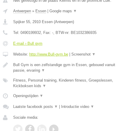
Niet gevestigd in de plaats Kelmis en in de provincie Luik.
Antwerpen
»
Essen
|
Google maps
▼
Spijker 55
,
2910
Essen
(
Antwerpen
)
Tel:
0490199932
, Fax:
-
, BTW-nr:
BE1032386935
E-mail › Bull gym
Website:
http://www.Bull-gym.be
|
Screenshot
▼
Bull Gym is een zelfstandige gym in Essen, gebouwd vanuit
passie, ervaring
▼
Fitness, Personal training, Kinderen fitness, Groepslessen,
Kickboksen kids
▼
Openingstijden
▼
Laatste facebook posts
▼
|
Introductie video
▼
Sociale media: