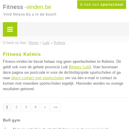
Ik heb een
sportschool
Fitness
-vinden.be
Vind fitness bij u in de buurt!
U bent nu hier:
Home
»
Luik
»
Kelmis
Fitness Kelmis
Fitness-vinden.be bevat helaas nog geen
sportscholen in Kelmis
. Dit
geldt ook voor de gehele provincie Luik (
fitness Luik
). Voer bovenaan
deze pagina uw postcode in voor de dichtstbijzijnde sportscholen of ga
naar
direct contact met sportscholen
om via één e-mail in contact te
komen met meerdere sportscholen tegelijk. Hieronder worden nu overige
resultaten getoond.
1
2
3
4
»
»»
Bull gym