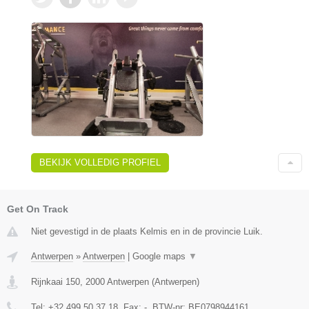
BEKIJK VOLLEDIG PROFIEL
Get On Track
Niet gevestigd in de plaats Kelmis en in de provincie Luik.
Antwerpen
»
Antwerpen
|
Google maps
▼
Rijnkaai 150
,
2000
Antwerpen
(
Antwerpen
)
Tel:
+32 499 50 37 18
, Fax:
-
, BTW-nr:
BE0798944161