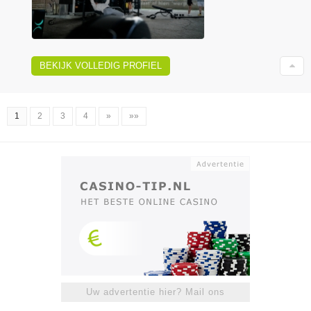
BEKIJK VOLLEDIG PROFIEL
1
2
3
4
»
»»
Uw advertentie hier? Mail ons