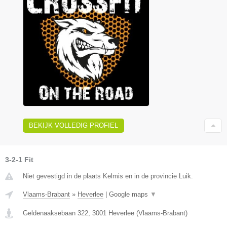
BEKIJK VOLLEDIG PROFIEL
3-2-1 Fit
Niet gevestigd in de plaats Kelmis en in de provincie Luik.
Vlaams-Brabant
»
Heverlee
|
Google maps
▼
Geldenaaksebaan 322
,
3001
Heverlee
(
Vlaams-Brabant
)