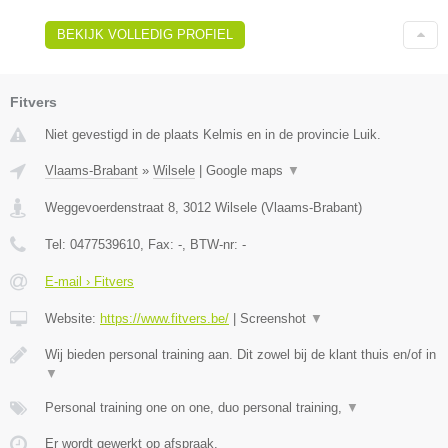
BEKIJK VOLLEDIG PROFIEL
Fitvers
Niet gevestigd in de plaats Kelmis en in de provincie Luik.
Vlaams-Brabant
»
Wilsele
|
Google maps
▼
Weggevoerdenstraat 8
,
3012
Wilsele
(
Vlaams-Brabant
)
Tel:
0477539610
, Fax:
-
, BTW-nr:
-
E-mail › Fitvers
Website:
https://www.fitvers.be/
|
Screenshot
▼
Wij bieden personal training aan. Dit zowel bij de klant thuis en/of in
▼
Personal training one on one, duo personal training,
▼
Er wordt gewerkt op afspraak.