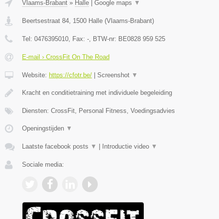
Vlaams-Brabant
»
Halle
|
Google maps
▼
Beertsestraat 84
,
1500
Halle
(
Vlaams-Brabant
)
Tel:
0476395010
, Fax:
-
, BTW-nr:
BE0828 959 525
E-mail › CrossFit On The Road
Website:
https://cfotr.be/
|
Screenshot
▼
Kracht en conditietraining met individuele begeleiding
Diensten: CrossFit, Personal Fitness, Voedingsadvies
Openingstijden
▼
Laatste facebook posts
▼
|
Introductie video
▼
Sociale media: