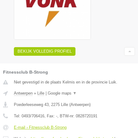
BEKIJK VOLLEDIG PROFIEL
Fitnessclub B-Strong
Niet gevestigd in de plaats Kelmis en in de provincie Luik.
Antwerpen
»
Lille
|
Google maps
▼
Poederleeseweg 43
,
2275
Lille
(
Antwerpen
)
Tel:
0493/706416
, Fax:
-
, BTW-nr:
0828720191
E-mail › Fitnessclub B-Strong