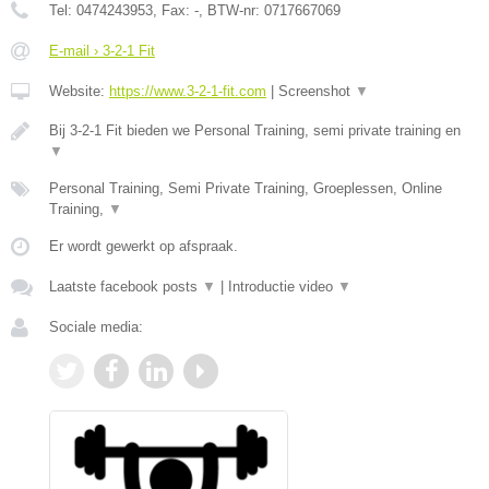
Tel:
0474243953
, Fax:
-
, BTW-nr:
0717667069
E-mail › 3-2-1 Fit
Website:
https://www.3-2-1-fit.com
|
Screenshot
▼
Bij 3-2-1 Fit bieden we Personal Training, semi private training en
▼
Personal Training, Semi Private Training, Groeplessen, Online
Training,
▼
Er wordt gewerkt op afspraak.
Laatste facebook posts
▼
|
Introductie video
▼
Sociale media: