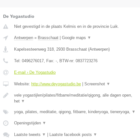
De Yogastudio
Niet gevestigd in de plaats Kelmis en in de provincie Luik.
Antwerpen
»
Brasschaat
|
Google maps
▼
Kapelsesteenweg 318
,
2930
Brasschaat
(
Antwerpen
)
Tel:
0496276017
, Fax:
-
, BTW-nr:
0837723276
E-mail › De Yogastudio
Website:
http://www.deyogastudio.be
|
Screenshot
▼
vele yogastijlen/pilates/fitbarre/meditatie/qigong, alle dagen open,
het
▼
yoga, pilates, meditatie, qigong, fitbarre, kinderyoga, tieneryoga,
▼
Openingstijden
▼
Laatste tweets
▼
|
Laatste facebook posts
▼