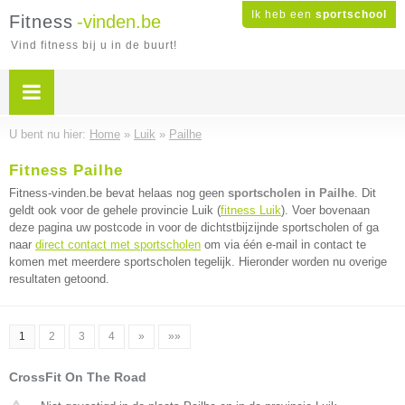
Ik heb een
sportschool
Fitness
-vinden.be
Vind fitness bij u in de buurt!
U bent nu hier:
Home
»
Luik
»
Pailhe
Fitness Pailhe
Fitness-vinden.be bevat helaas nog geen
sportscholen in Pailhe
. Dit
geldt ook voor de gehele provincie Luik (
fitness Luik
). Voer bovenaan
deze pagina uw postcode in voor de dichtstbijzijnde sportscholen of ga
naar
direct contact met sportscholen
om via één e-mail in contact te
komen met meerdere sportscholen tegelijk. Hieronder worden nu overige
resultaten getoond.
1
2
3
4
»
»»
CrossFit On The Road