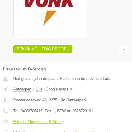
BEKIJK VOLLEDIG PROFIEL
Fitnessclub B-Strong
Niet gevestigd in de plaats Pailhe en in de provincie Luik.
Antwerpen
»
Lille
|
Google maps
▼
Poederleeseweg 43
,
2275
Lille
(
Antwerpen
)
Tel:
0493/706416
, Fax:
-
, BTW-nr:
0828720191
E-mail › Fitnessclub B-Strong