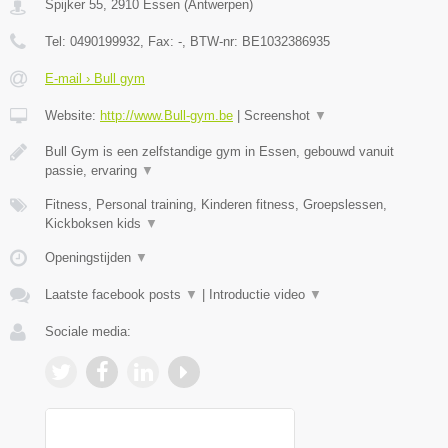
Spijker 55
,
2910
Essen
(
Antwerpen
)
Tel:
0490199932
, Fax:
-
, BTW-nr:
BE1032386935
E-mail › Bull gym
Website:
http://www.Bull-gym.be
|
Screenshot
▼
Bull Gym is een zelfstandige gym in Essen, gebouwd vanuit
passie, ervaring
▼
Fitness, Personal training, Kinderen fitness, Groepslessen,
Kickboksen kids
▼
Openingstijden
▼
Laatste facebook posts
▼
|
Introductie video
▼
Sociale media: