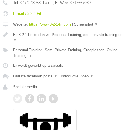
Tel:
0474243953
, Fax:
-
, BTW-nr:
0717667069
E-mail › 3-2-1 Fit
Website:
https://www.3-2-1-fit.com
|
Screenshot
▼
Bij 3-2-1 Fit bieden we Personal Training, semi private training en
▼
Personal Training, Semi Private Training, Groeplessen, Online
Training,
▼
Er wordt gewerkt op afspraak.
Laatste facebook posts
▼
|
Introductie video
▼
Sociale media: