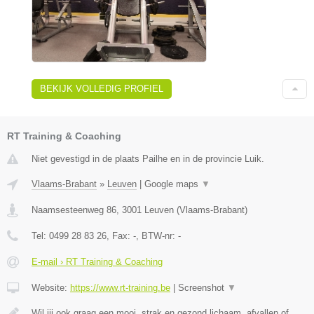
BEKIJK VOLLEDIG PROFIEL
RT Training & Coaching
Niet gevestigd in de plaats Pailhe en in de provincie Luik.
Vlaams-Brabant
»
Leuven
|
Google maps
▼
Naamsesteenweg 86
,
3001
Leuven
(
Vlaams-Brabant
)
Tel:
0499 28 83 26
, Fax:
-
, BTW-nr:
-
E-mail › RT Training & Coaching
Website:
https://www.rt-training.be
|
Screenshot
▼
Wil jij ook graag een mooi, strak en gezond lichaam, afvallen of