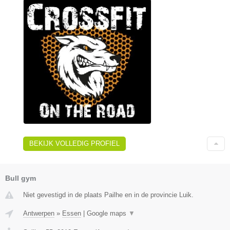
BEKIJK VOLLEDIG PROFIEL
Bull gym
Niet gevestigd in de plaats Pailhe en in de provincie Luik.
Antwerpen
»
Essen
|
Google maps
▼