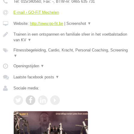
Tel:
015/340560
, Fax:
-
, BTW-nr:
0465 635 731
E-mail › GO-FiT Mechelen
Website:
http://www.go-fit.be
|
Screenshot
▼
Trainen in een ontspannen en familiale sfeer in het voetbalstadion
van KV
▼
Fitnessbegeleiding, Cardio, Kracht, Personal Coaching, Screening
▼
Openingstijden
▼
Laatste facebook posts
▼
Sociale media: