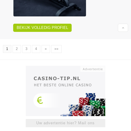
BEKIJK VOLLEDIG PROFIEL
1
2
3
4
»
»»
Uw advertentie hier? Mail ons