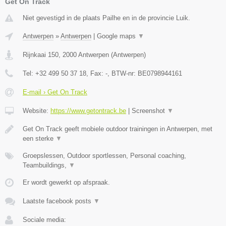
Get On Track
Niet gevestigd in de plaats Pailhe en in de provincie Luik.
Antwerpen
»
Antwerpen
|
Google maps
▼
Rijnkaai 150
,
2000
Antwerpen
(
Antwerpen
)
Tel:
+32 499 50 37 18
, Fax:
-
, BTW-nr:
BE0798944161
E-mail › Get On Track
Website:
https://www.getontrack.be
|
Screenshot
▼
Get On Track geeft mobiele outdoor trainingen in Antwerpen, met
een sterke
▼
Groepslessen, Outdoor sportlessen, Personal coaching,
Teambuildings,
▼
Er wordt gewerkt op afspraak.
Laatste facebook posts
▼
Sociale media: