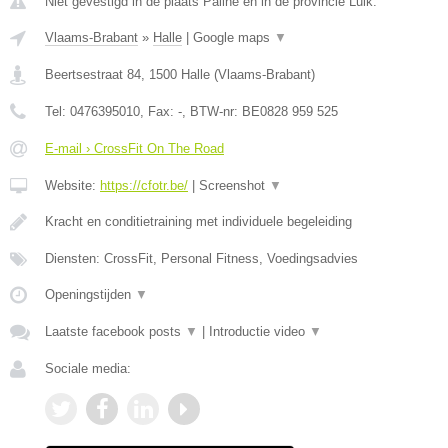
Niet gevestigd in de plaats Pailhe en in de provincie Luik.
Vlaams-Brabant
»
Halle
|
Google maps
▼
Beertsestraat 84
,
1500
Halle
(
Vlaams-Brabant
)
Tel:
0476395010
, Fax:
-
, BTW-nr:
BE0828 959 525
E-mail › CrossFit On The Road
Website:
https://cfotr.be/
|
Screenshot
▼
Kracht en conditietraining met individuele begeleiding
Diensten: CrossFit, Personal Fitness, Voedingsadvies
Openingstijden
▼
Laatste facebook posts
▼
|
Introductie video
▼
Sociale media: