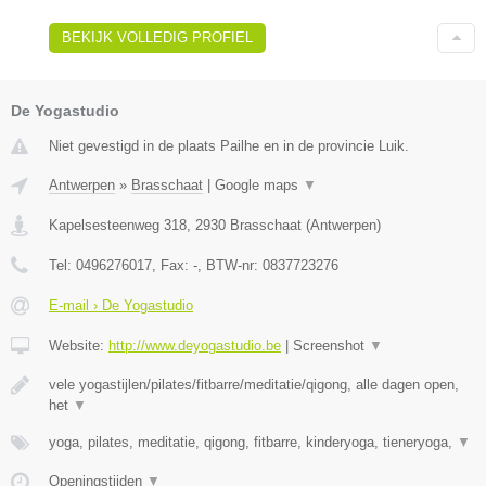
BEKIJK VOLLEDIG PROFIEL
De Yogastudio
Niet gevestigd in de plaats Pailhe en in de provincie Luik.
Antwerpen
»
Brasschaat
|
Google maps
▼
Kapelsesteenweg 318
,
2930
Brasschaat
(
Antwerpen
)
Tel:
0496276017
, Fax:
-
, BTW-nr:
0837723276
E-mail › De Yogastudio
Website:
http://www.deyogastudio.be
|
Screenshot
▼
vele yogastijlen/pilates/fitbarre/meditatie/qigong, alle dagen open,
het
▼
yoga, pilates, meditatie, qigong, fitbarre, kinderyoga, tieneryoga,
▼
Openingstijden
▼