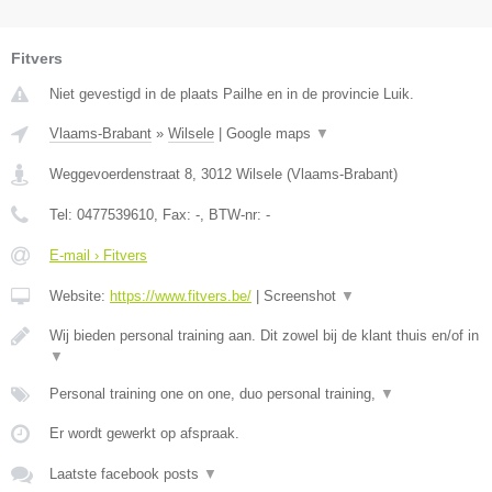
Fitvers
Niet gevestigd in de plaats Pailhe en in de provincie Luik.
Vlaams-Brabant
»
Wilsele
|
Google maps
▼
Weggevoerdenstraat 8
,
3012
Wilsele
(
Vlaams-Brabant
)
Tel:
0477539610
, Fax:
-
, BTW-nr:
-
E-mail › Fitvers
Website:
https://www.fitvers.be/
|
Screenshot
▼
Wij bieden personal training aan. Dit zowel bij de klant thuis en/of in
▼
Personal training one on one, duo personal training,
▼
Er wordt gewerkt op afspraak.
Laatste facebook posts
▼