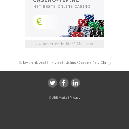
Uw advertentie hier? Mail ons
Ik kwam, ik zocht, ik vond - Julius Caesar / 47 v.Chr. ;)
©
JBB Media
|
Privacy