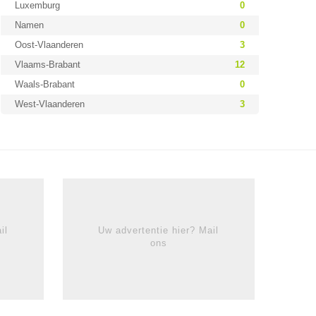
Luxemburg
0
Namen
0
Oost-Vlaanderen
3
Vlaams-Brabant
12
Waals-Brabant
0
West-Vlaanderen
3
il
Uw advertentie hier? Mail
ons