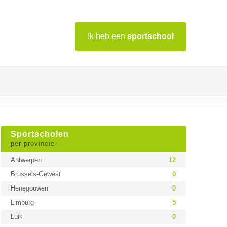
Ik heb een
sportschool
Sportscholen
per provincie
Antwerpen
12
Brussels-Gewest
0
Henegouwen
0
Limburg
5
Luik
0